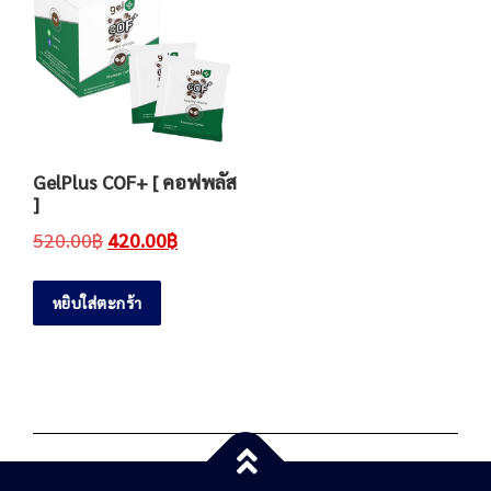
GelPlus COF+ [ คอฟพลัส
]
520.00
฿
420.00
฿
หยิบใส่ตะกร้า