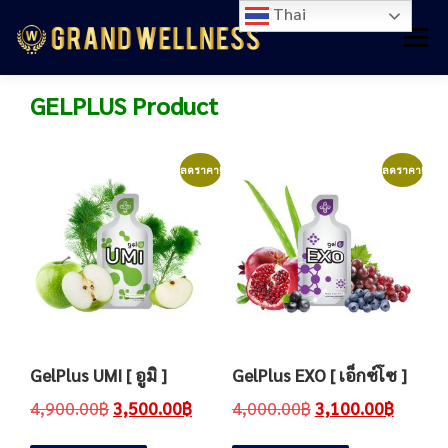
Thai
Menu
GELPLUS Product
หน้าหลัก
อาหารเสริม
เวชสำอาง
เวชภัณฑ์การแพทย์
ลดราคา!
ลดราคา!
อุปกรณ์การแพทย์
บทความ
ติดต่อเรา
GelPlus UMI [ อูมิ ]
GelPlus EXO [ เอ็กซ์โซ ]
4,900.00
฿
3,500.00
฿
4,000.00
฿
3,100.00
฿