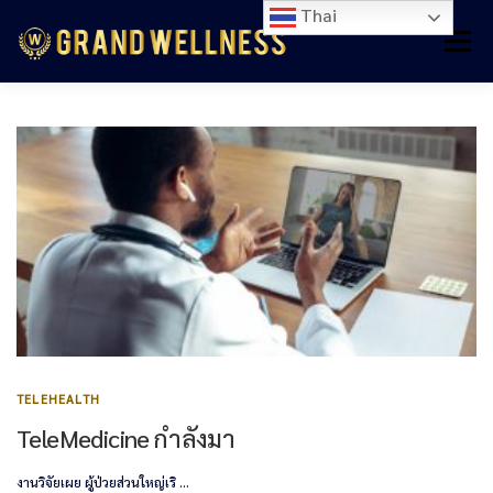
Thai
Menu
หน้าหลัก
อาหารเสริม
เวชสำอาง
เวชภัณฑ์การแพทย์
อุปกรณ์การแพทย์
บทความ
ติดต่อเรา
TELEHEALTH
TeleMedicine กำลังมา
งานวิจัยเผย ผู้ป่วยส่วนใหญ่เริ …